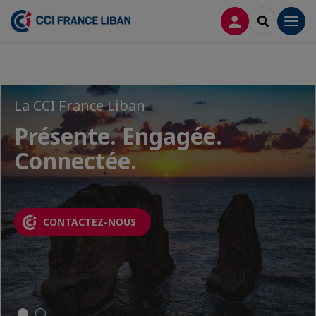
CONNEXION
RECHERCH
Men
La CCI France Liban
La CCI France Liban
Présente. Engagée.
Présente. Engagée.
Connectée.
Connectée.
CONTACTEZ-NOUS
CONTACTEZ-NOUS