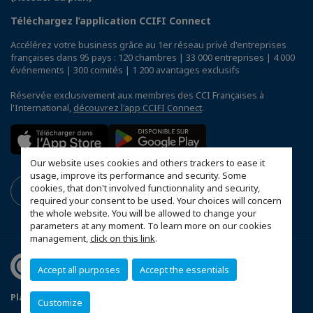
Téléchargez l’application CCIFI Connect
Accélérez votre business grâce au 1er réseau privé d'entreprises
françaises dans 95 pays : 120 chambres | 33 000 entreprises | 4 000
événements | 300 comités | 1 200 avantages exclusifs
Réservée exclusivement aux membres des CCI Françaises à
l'International,
découvrez l'app CCIFI Connect
.
Our website uses cookies and others trackers to ease it
usage, improve its performance and security. Some
cookies, that don't involved functionnality and security,
required your consent to be used. Your choices will concern
the whole website. You will be allowed to change your
parameters at any moment. To learn more on our cookies
management,
click on this link
.
Accept all purposes
Accept the essentials
Plan du site
Mentions légales
Customize