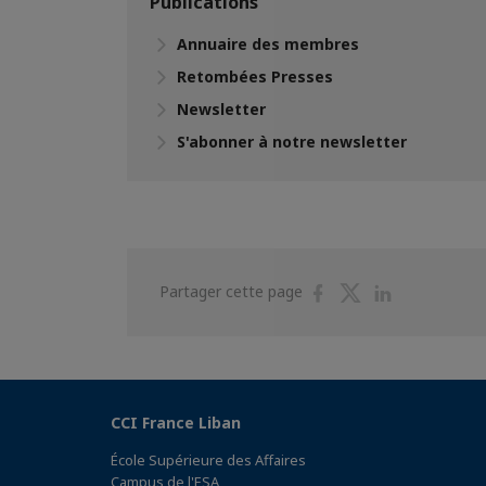
Publications
Annuaire des membres
Retombées Presses
Newsletter
S'abonner à notre newsletter
Partager
Partager
Partager
Partager cette page
sur
sur
sur
Facebook
Twitter
Linkedin
CCI France Liban
École Supérieure des Affaires
Campus de l'ESA