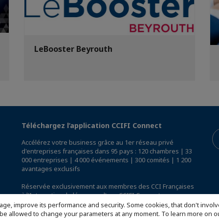
LeBooster Beyrouth
Téléchargez l’application CCIFI Connect
Accélérez votre business grâce au 1er réseau privé
d'entreprises françaises dans 95 pays : 120 chambres | 33
000 entreprises | 4 000 événements | 300 comités | 1 200
avantages exclusifs
Réservée exclusivement aux membres des CCI Françaises
à l'International,
découvrez l'app CCIFI Connect
.
age, improve its performance and security. Some cookies, that don't involv
ill be allowed to change your parameters at any moment. To learn more on