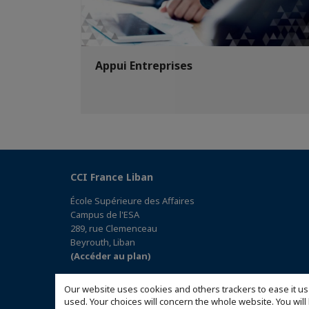
Appui Entreprises
CCI France Liban
École Supérieure des Affaires
Campus de l'ESA
289, rue Clemenceau
Beyrouth, Liban
(Accéder au plan)
Our website uses cookies and others trackers to ease it us
used. Your choices will concern the whole website. You w