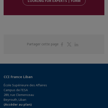
LOOKING FOR EXPERTS | FORM
Partager
Partager
Partager
Partager cette page
sur
sur
sur
Facebook
Twitter
Linkedin
CCI France Liban
École Supérieure des Affaires
Campus de l'ESA
289, rue Clemenceau
Beyrouth, Liban
(Accéder au plan)