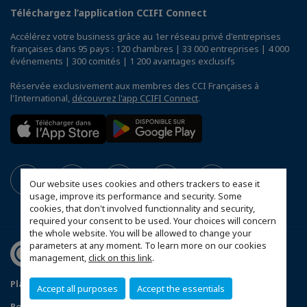
Téléchargez l’application CCIFI Connect
Accélérez votre business grâce au 1er réseau privé d'entreprises
françaises dans 95 pays : 120 chambres | 33 000 entreprises | 4 000
événements | 300 comités | 1 200 avantages exclusifs
Réservée exclusivement aux membres des CCI Françaises à
l'International,
découvrez l'app CCIFI Connect
.
Our website uses cookies and others trackers to ease it
usage, improve its performance and security. Some
cookies, that don't involved functionnality and security,
required your consent to be used. Your choices will concern
the whole website. You will be allowed to change your
parameters at any moment. To learn more on our cookies
management,
click on this link
.
Plan du site
Mentions légales
Accept all purposes
Accept the essentials
Politique de confidentialité