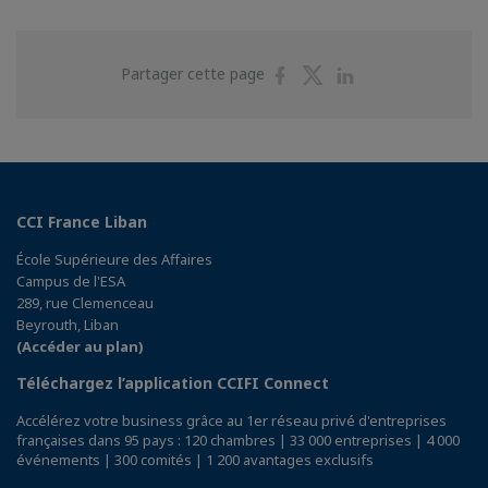
Partager
Partager
Partager
Partager cette page
sur
sur
sur
Facebook
Twitter
Linkedin
CCI France Liban
École Supérieure des Affaires
Campus de l'ESA
289, rue Clemenceau
Beyrouth, Liban
(Accéder au plan)
Téléchargez l’application CCIFI Connect
Accélérez votre business grâce au 1er réseau privé d'entreprises
françaises dans 95 pays : 120 chambres | 33 000 entreprises | 4 000
événements | 300 comités | 1 200 avantages exclusifs