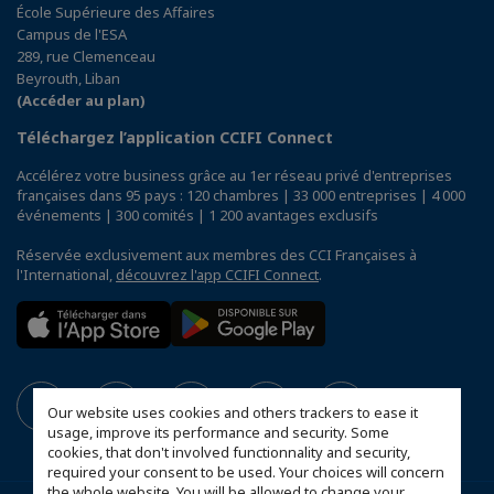
École Supérieure des Affaires
Campus de l'ESA
289, rue Clemenceau
Beyrouth, Liban
(Accéder au plan)
Téléchargez l’application CCIFI Connect
Accélérez votre business grâce au 1er réseau privé d'entreprises
françaises dans 95 pays : 120 chambres | 33 000 entreprises | 4 000
événements | 300 comités | 1 200 avantages exclusifs
Réservée exclusivement aux membres des CCI Françaises à
l'International,
découvrez l'app CCIFI Connect
.
Our website uses cookies and others trackers to ease it
usage, improve its performance and security. Some
cookies, that don't involved functionnality and security,
required your consent to be used. Your choices will concern
the whole website. You will be allowed to change your