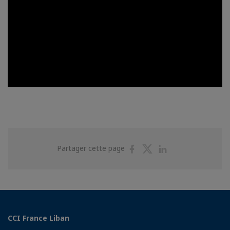
Partager
Partager
Partager
Partager cette page
sur
sur
sur
Facebook
Twitter
Linkedin
CCI France Liban