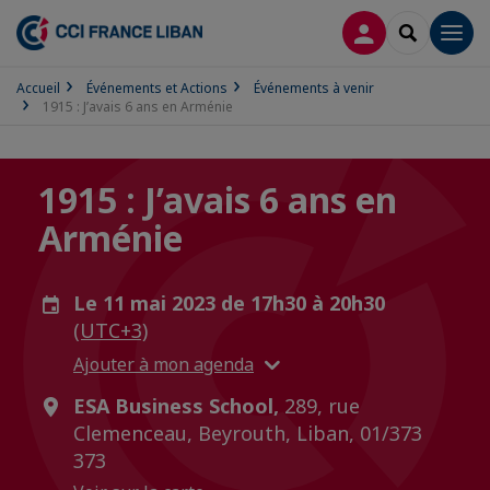
CONNEXION
RECHERCH
Men
Accueil
Événements et Actions
Événements à venir
1915 : J’avais 6 ans en Arménie
1915 : J’avais 6 ans en
Arménie
Le 11 mai 2023 de 17h30 à 20h30
(UTC+3)
Ajouter à mon agenda
ESA Business School,
289, rue
Clemenceau, Beyrouth, Liban, 01/373
373