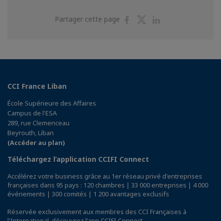
Partager
Partager
Partager
Partager cette page
sur
sur
sur
Facebook
Twitter
Linkedin
CCI France Liban
École Supérieure des Affaires
Campus de l'ESA
289, rue Clemenceau
Beyrouth, Liban
(Accéder au plan)
Téléchargez l’application CCIFI Connect
Accélérez votre business grâce au 1er réseau privé d'entreprises
françaises dans 95 pays : 120 chambres | 33 000 entreprises | 4 000
événements | 300 comités | 1 200 avantages exclusifs
Réservée exclusivement aux membres des CCI Françaises à
l'International,
découvrez l'app CCIFI Connect
.