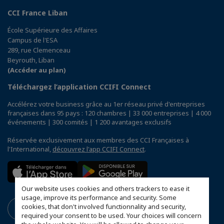
CCI France Liban
École Supérieure des Affaires
Campus de l'ESA
289, rue Clemenceau
Beyrouth, Liban
(Accéder au plan)
Téléchargez l’application CCIFI Connect
Accélérez votre business grâce au 1er réseau privé d'entreprises
françaises dans 95 pays : 120 chambres | 33 000 entreprises | 4 000
événements | 300 comités | 1 200 avantages exclusifs
Réservée exclusivement aux membres des CCI Françaises à
l'International,
découvrez l'app CCIFI Connect
.
Our website uses cookies and others trackers to ease it
usage, improve its performance and security. Some
cookies, that don't involved functionnality and security,
required your consent to be used. Your choices will concern