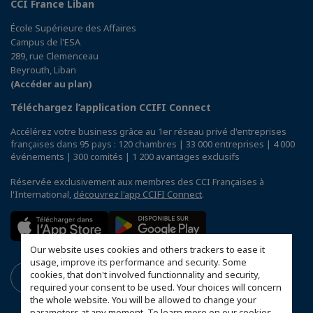
CCI France Liban
École Supérieure des Affaires
Campus de l'ESA
289, rue Clemenceau
Beyrouth, Liban
(Accéder au plan)
Téléchargez l’application CCIFI Connect
Accélérez votre business grâce au 1er réseau privé d'entreprises
françaises dans 95 pays : 120 chambres | 33 000 entreprises | 4 000
événements | 300 comités | 1 200 avantages exclusifs
Réservée exclusivement aux membres des CCI Françaises à
l'International,
découvrez l'app CCIFI Connect
.
Our website uses cookies and others trackers to ease it
usage, improve its performance and security. Some
cookies, that don't involved functionnality and security,
required your consent to be used. Your choices will concern
the whole website. You will be allowed to change your
parameters at any moment. To learn more on our cookies