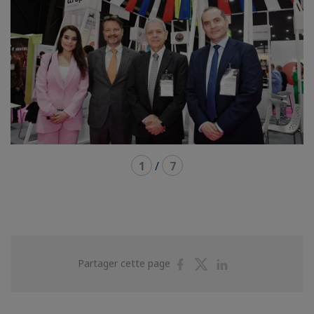
1
/
7
Partager
Partager
Partager
Partager cette page
sur
sur
sur
Facebook
Twitter
Linkedin