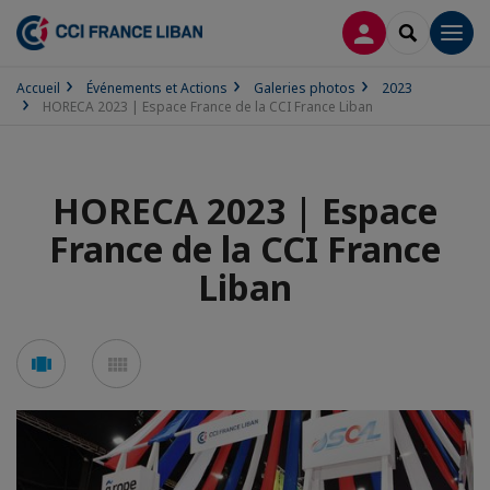
CONNEXION
RECHERCH
Men
Accueil
Événements et Actions
Galeries photos
2023
HORECA 2023 | Espace France de la CCI France Liban
HORECA 2023 | Espace
France de la CCI France
Liban
Voir
Voir
en
en
mode
mode
carousel
mosaïque