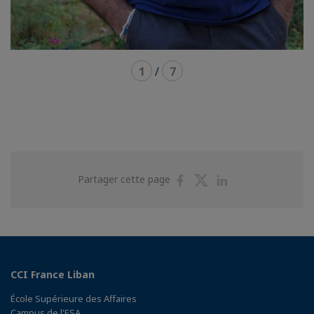
1
/
7
Partager
Partager
Partager
Partager cette page
sur
sur
sur
Facebook
Twitter
Linkedin
CCI France Liban
École Supérieure des Affaires
Campus de l'ESA