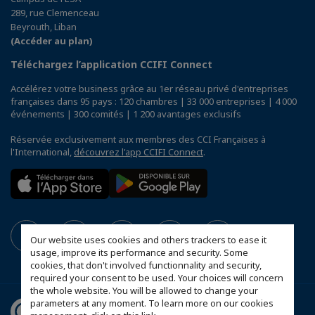
289, rue Clemenceau
Beyrouth, Liban
(Accéder au plan)
Téléchargez l’application CCIFI Connect
Accélérez votre business grâce au 1er réseau privé d'entreprises
françaises dans 95 pays : 120 chambres | 33 000 entreprises | 4 000
événements | 300 comités | 1 200 avantages exclusifs
Réservée exclusivement aux membres des CCI Françaises à
l'International,
découvrez l'app CCIFI Connect
.
Our website uses cookies and others trackers to ease it
usage, improve its performance and security. Some
cookies, that don't involved functionnality and security,
required your consent to be used. Your choices will concern
the whole website. You will be allowed to change your
parameters at any moment. To learn more on our cookies