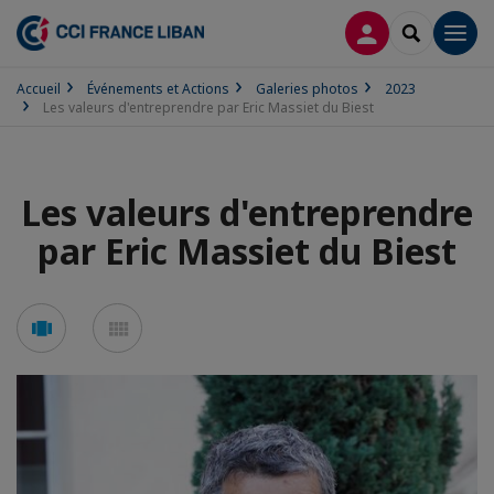
CONNEXION
RECHERCH
Men
Accueil
Événements et Actions
Galeries photos
2023
Les valeurs d'entreprendre par Eric Massiet du Biest
Les valeurs d'entreprendre
par Eric Massiet du Biest
Voir
Voir
en
en
mode
mode
carousel
mosaïque