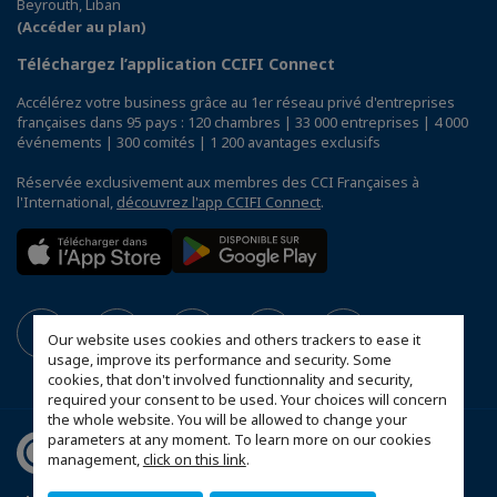
Beyrouth, Liban
(Accéder au plan)
Téléchargez l’application CCIFI Connect
Accélérez votre business grâce au 1er réseau privé d'entreprises
françaises dans 95 pays : 120 chambres | 33 000 entreprises | 4 000
événements | 300 comités | 1 200 avantages exclusifs
Réservée exclusivement aux membres des CCI Françaises à
l'International,
découvrez l'app CCIFI Connect
.
Our website uses cookies and others trackers to ease it
usage, improve its performance and security. Some
cookies, that don't involved functionnality and security,
required your consent to be used. Your choices will concern
the whole website. You will be allowed to change your
parameters at any moment. To learn more on our cookies
management,
click on this link
.