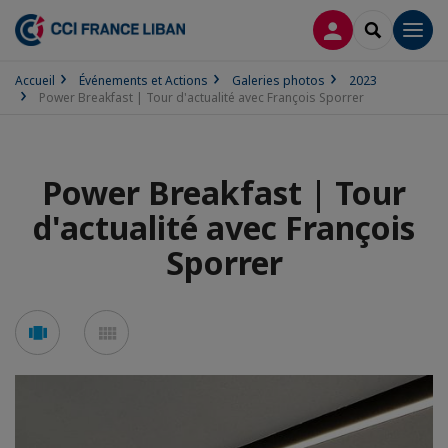
CONNEXION
RECHERCH
Men
Accueil
Événements et Actions
Galeries photos
2023
Power Breakfast | Tour d'actualité avec François Sporrer
Power Breakfast | Tour
d'actualité avec François
Sporrer
Voir
Voir
en
en
mode
mode
carousel
mosaïque