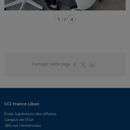
1
/
4
Partager
Partager
Partager
Partager cette page
sur
sur
sur
Facebook
Twitter
Linkedin
CCI France Liban
École Supérieure des Affaires
Campus de l'ESA
289, rue Clemenceau