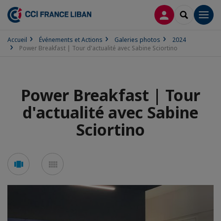
CONNEXION
RECHERCH
Men
Accueil
Événements et Actions
Galeries photos
2024
Power Breakfast | Tour d'actualité avec Sabine Sciortino
Power Breakfast | Tour
d'actualité avec Sabine
Sciortino
Voir
Voir
en
en
mode
mode
carousel
mosaïque