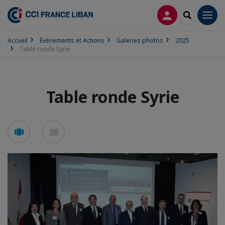
CONNEXION
RECHERCH
Men
Accueil
Événements et Actions
Galeries photos
2025
Table ronde Syrie
Table ronde Syrie
Voir
Voir
en
en
mode
mode
carousel
mosaïque