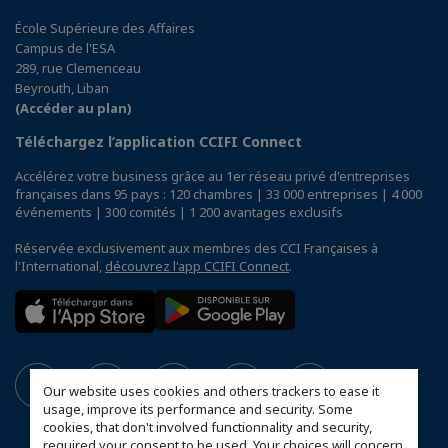
École Supérieure des Affaires
Campus de l'ESA
289, rue Clemenceau
Beyrouth, Liban
(Accéder au plan)
Téléchargez l’application CCIFI Connect
Accélérez votre business grâce au 1er réseau privé d'entreprises
françaises dans 95 pays : 120 chambres | 33 000 entreprises | 4 000
événements | 300 comités | 1 200 avantages exclusifs
Réservée exclusivement aux membres des CCI Françaises à
l'International,
découvrez l'app CCIFI Connect
.
Our website uses cookies and others trackers to ease it
usage, improve its performance and security. Some
cookies, that don't involved functionnality and security,
required your consent to be used. Your choices will concern