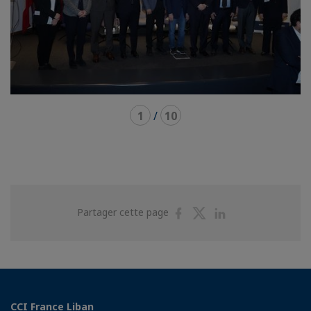
1
/
10
Partager
Partager
Partager
Partager cette page
sur
sur
sur
Facebook
Twitter
Linkedin
CCI France Liban