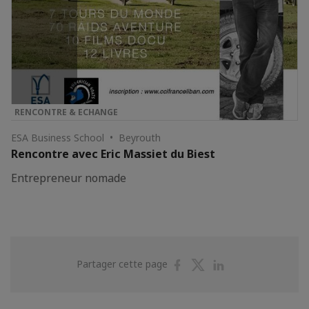
RENCONTRE & ECHANGE
ESA Business School • Beyrouth
Rencontre avec Eric Massiet du Biest
Entrepreneur nomade
Partager
Partager
Partager
Partager cette page
sur
sur
sur
Facebook
Twitter
Linkedin