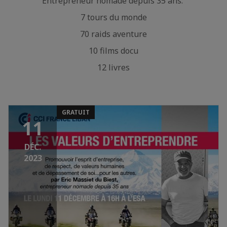
Entrepreneur nomade depuis 35 ans:
7 tours du monde
70 raids aventure
10 films docu
12 livres
GRATUIT
11
DÉC.
2023