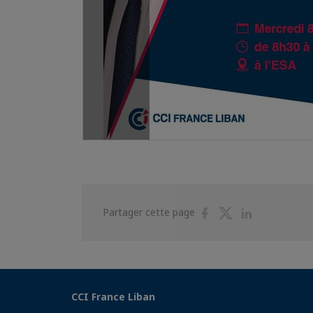
Partager
Partager
Partager
Partager cette page
sur
sur
sur
Facebook
Twitter
Linkedin
CCI France Liban