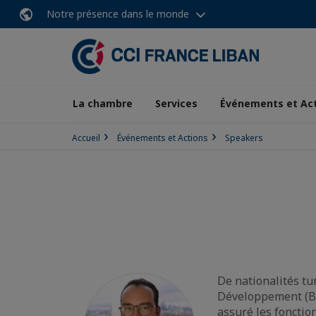
Notre présence dans le monde
La chambre
Services
Événements et Ac
Accueil
Événements et Actions
Speakers
De nationalités tu
Développement (BER
assuré les fonctio