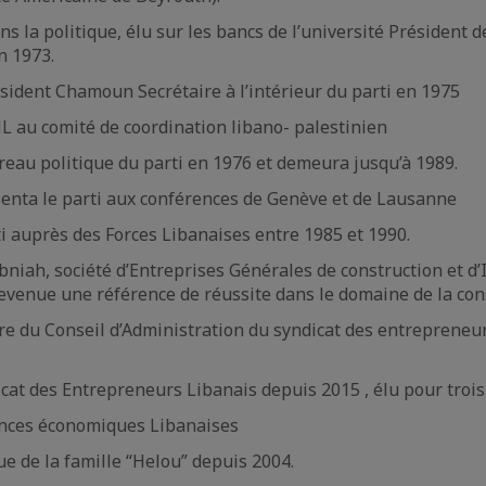
ans la politique, élu sur les bancs de l’université Président 
n 1973.
sident Chamoun Secrétaire à l’intérieur du parti en 1975
L au comité de coordination libano- palestinien
eau politique du parti en 1976 et demeura jusqu’à 1989.
senta le parti aux conférences de Genève et de Lausanne
i auprès des Forces Libanaises entre 1985 et 1990.
bniah, société d’Entreprises Générales de construction et d’
evenue une référence de réussite dans le domaine de la const
 du Conseil d’Administration du syndicat des entrepreneurs
cat des Entrepreneurs Libanais depuis 2015 , élu pour troi
nces économiques Libanaises
ue de la famille “Helou” depuis 2004.