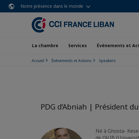
Notre présence dans le monde
La chambre
Services
Événements et Ac
Accueil
Événements et Actions
Speakers
PDG d’Abniah | Président du
Né à Ghosta- Kese
de l’AUB (Universi