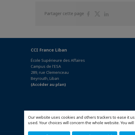
Partager
Partager
Partager
Partager cette page
sur
sur
sur
Facebook
Twitter
Linkedin
CCI France Liban
École Supérieure des Affaires
Campus de l'ESA
289, rue Clemenceau
Beyrouth, Liban
(Accéder au plan)
Our website uses cookies and others trackers to ease it us
used. Your choices will concern the whole website. You w