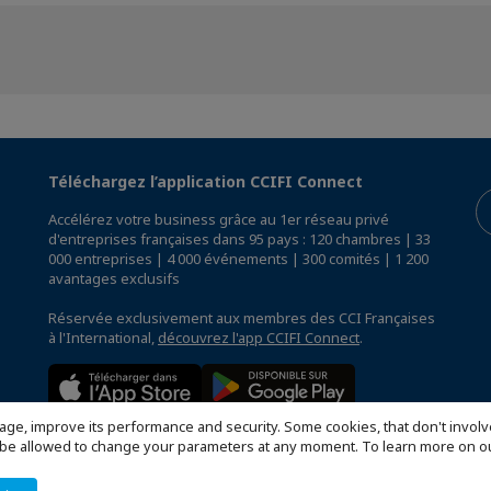
Téléchargez l’application CCIFI Connect
Accélérez votre business grâce au 1er réseau privé
d'entreprises françaises dans 95 pays : 120 chambres | 33
000 entreprises | 4 000 événements | 300 comités | 1 200
avantages exclusifs
Réservée exclusivement aux membres des CCI Françaises
à l'International,
découvrez l'app CCIFI Connect
.
age, improve its performance and security. Some cookies, that don't involv
ill be allowed to change your parameters at any moment. To learn more on